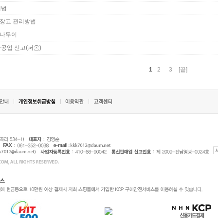
배법
장고 관리방법
나무이
가공업 신고(퍼옴)
1
2
3
[끝]