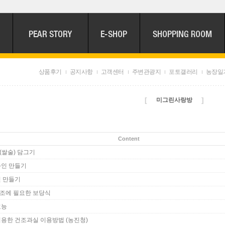
상품후기
공지사항
고객센터
주변관광지
포토갤러리
농장일
[
]
미그린사랑방
Content
(쌀술) 담그기
와인 만들기
인 만들기
조에 필요한 보당식
효능
이용한 건조과실 이용방법 (농진청)