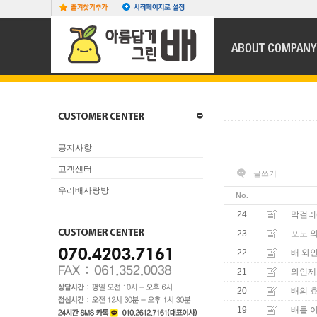
공지사항
고객센터
글쓰기
우리배사랑방
No.
24
막걸리
23
포도 
22
배 와
21
와인제
20
배의 
19
배를 