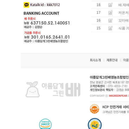
18
배 재
17
저온저
16
꼬마배
15
식품 