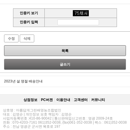
인증키 보기
인증키 입력
수정
삭제
목록
글쓰기
2023년 설 명절 배송안내
상점정보
PC버젼
이용안내
고객센터
커뮤니티
상호명 : 아름답게그린배영농조합법인
대표 : 김영순 | 개인정보 보호 책임자 : 김영순
사업자등록번호 :410-86-90042 | 통신판매업신고번호 : 영광 2009-24호
전화 : 070-4203-7161 061)352-0038, (fax)061-352-0038 | 팩스 : 061)352-0038
주소 : 전남 영광군 군서면 복호로 197