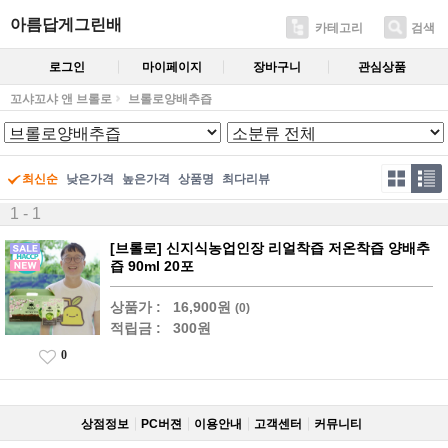
아름답게그린배
카테고리
검색
로그인
마이페이지
장바구니
관심상품
꼬샤꼬샤 앤 브롤로
브롤로양배추즙
최신순
낮은가격
높은가격
상품명
최다리뷰
1 - 1
[브롤로] 신지식농업인장 리얼착즙 저온착즙 양배추
즙 90ml 20포
상품가 :
16,900원
(0)
적립금 :
300원
0
상점정보
PC버젼
이용안내
고객센터
커뮤니티