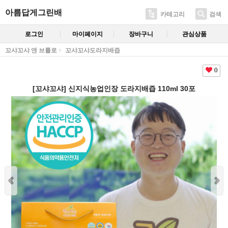
아름답게그린배
카테고리
검색
로그인
마이페이지
장바구니
관심상품
꼬샤꼬샤 앤 브롤로
꼬샤꼬샤도라지배즙
0
[꼬샤꼬샤] 신지식농업인장 도라지배즙 110ml 30포