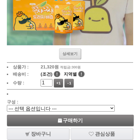
상세보기
상품가 :
21,320원
적립금:300원
배송비 :
(조건)
!
지역별
!
수량 :
+1
-1
구성 :
구매하기
장바구니
관심상품