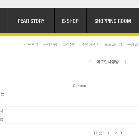
상품후기
공지사항
고객센터
주변관광지
포토갤러리
농장일
[
]
미그린사랑방
Content
효능
)
사
법
3
[처음]
1
2