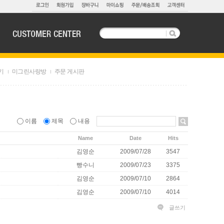
기
미그린사랑방
주문 게시판
이름
제목
내용
Name
Date
Hits
김영순
2009/07/28
3547
빵수니
2009/07/23
3375
김영순
2009/07/10
2864
김영순
2009/07/10
4014
글쓰기