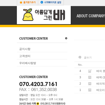
공지사항
고객센터
글쓰기
우리배사랑방
No.
4
배의 
3
(1
배팩
2
배의역
1
배요리