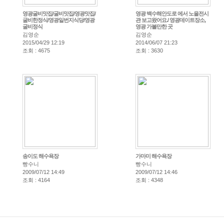
영광굴비맛집/굴비맛집/영광맛집/
영광 백수해안도로 에서 노을전시
굴비한정식/영광일번지식당/영광
관 보고왔어요./ 영광데이트장소,
굴비정식
영광 가볼만한 곳
김영순
김영순
2015/04/29 12:19
2014/06/07 21:23
조회 : 4675
조회 : 3630
송이도 해수욕장
가마미 해수욕장
빵수니
빵수니
2009/07/12 14:49
2009/07/12 14:46
조회 : 4164
조회 : 4348