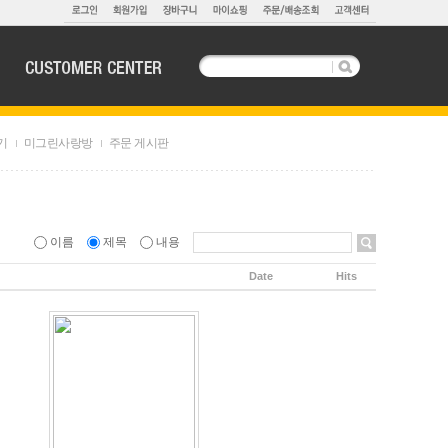
기
미그린사랑방
주문 게시판
이름
제목
내용
Date
Hits