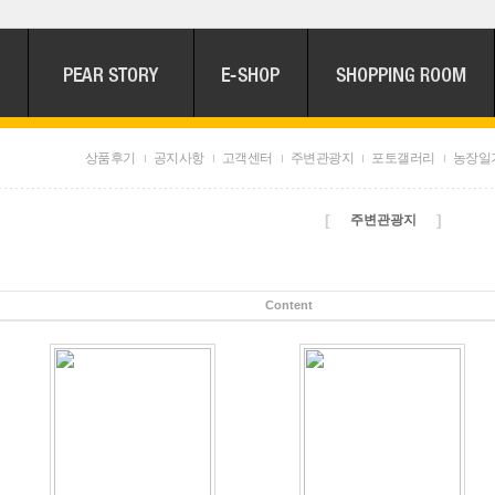
상품후기
공지사항
고객센터
주변관광지
포토갤러리
농장일
[
]
주변관광지
Content