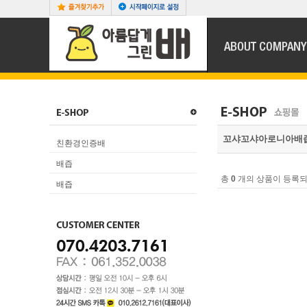
꼬샤꼬샤아로니아배
친환경인증배
배즙
총
0
개의 상품이 등록되
배즙