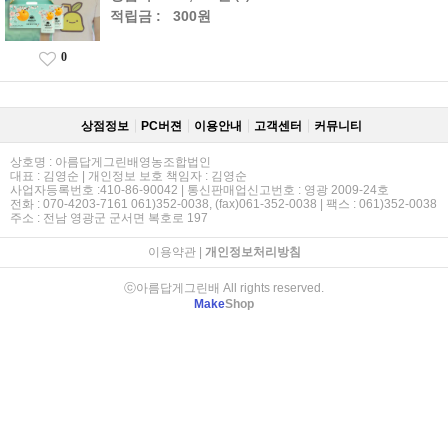
적립금 :
300원
0
상점정보
PC버젼
이용안내
고객센터
커뮤니티
상호명 : 아름답게그린배영농조합법인
대표 : 김영순 | 개인정보 보호 책임자 : 김영순
사업자등록번호 :410-86-90042 | 통신판매업신고번호 : 영광 2009-24호
전화 : 070-4203-7161 061)352-0038, (fax)061-352-0038 | 팩스 : 061)352-0038
주소 : 전남 영광군 군서면 복호로 197
이용약관
|
개인정보처리방침
ⓒ아름답게그린배 All rights reserved.
Make
Shop