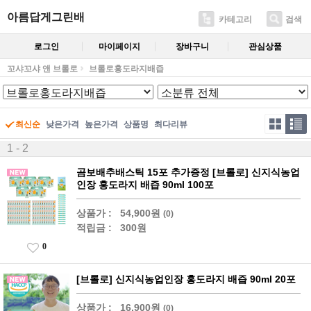
아름답게그린배
카테고리
검색
로그인
마이페이지
장바구니
관심상품
꼬샤꼬샤 앤 브롤로
브롤로홍도라지배즙
최신순
낮은가격
높은가격
상품명
최다리뷰
1 - 2
곰보배추배스틱 15포 추가증정 [브롤로] 신지식농업
인장 홍도라지 배즙 90ml 100포
상품가 :
54,900원
(0)
적립금 :
300원
0
[브롤로] 신지식농업인장 홍도라지 배즙 90ml 20포
상품가 :
16,900원
(0)