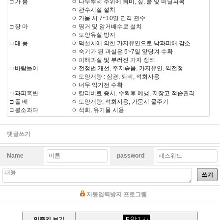
□ 가 뭄
ㅇ 나무뿌리 주위에 퇴비, 짚, 풀 및 비닐피복
ㅇ 관수시설 설치
ㅇ 가뭄 시 7~10일 간격 관수
□ 장 마
ㅇ 명거 및 암거배수로 설치
ㅇ 토양유실 방지
□ 태 풍
ㅇ 덕설치에 의한 가지유인으로 낙과피해 감소
ㅇ 숙기가 된 과실은 5~7일 앞당겨 수확
ㅇ 피해과실 및 부러진 가지 정리
□ 바람들이
ㅇ 전정법 개선, 주지솎음, 가지유인, 약전정
ㅇ 토양개량 : 심경, 퇴비, 석회사용
ㅇ 너무 익기전 수확
□ 과피흑변
ㅇ 칼리비료 증시, 수확후 예냉, 저장고 적습관리
□ 돌 배
ㅇ 토양개량, 석회시용, 가뭄시 물주기
□ 붕소과다
ㅇ 석회, 유기물 시용
댓글쓰기
Name
password
쓰기
자동입력방지 프로그램
인증키 보기