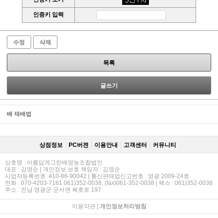
인증키 입력
수정
삭제
목록
글쓰기
배 재배법
상점정보
PC버젼
이용안내
고객센터
커뮤니티
상호명 : 아름답게그린배영농조합법인
대표 : 김영순 | 개인정보 보호 책임자 : 김영순
사업자등록번호 :410-86-90042 | 통신판매업신고번호 : 영광 2009-24호
전화 : 070-4203-7161 061)352-0038, (fax)061-352-0038 | 팩스 : 061)352-0038
주소 : 전남 영광군 군서면 복호로 197
이용약관
|
개인정보처리방침