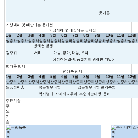
웃거름
기상재해 및 예상되는 문제점
기상재해 및 예상되는 문제점
1월
2월
3월
4월
5월
6월
7월
8월
9월
10월
11월
12월
상
중
하
상
중
하
상
중
하
상
중
하
상
중
하
상
중
하
상
중
하
상
중
하
상
중
하
상
중
하
상
중
하
상
중
병해충 발생
강추위
서리
가뭄, 장마, 태풍, 우박
생리장해발생, 품질저하 병해충 다발생
병해충 방제
병해충 방제
1월
2월
3월
4월
5월
6월
7월
8월
9월
10월
11월
12월
상
중
하
상
중
하
상
중
하
상
중
하
상
중
하
상
중
하
상
중
하
상
중
하
상
중
하
상
중
하
상
중
하
상
중
월동병해충
붉은별무늬병
검은별무늬병 흰가루병
깍지벌레, 꼬마배나무이, 복숭아순나방, 응애
주요기술
주
요
기
술
우량품종
측지 배치 간