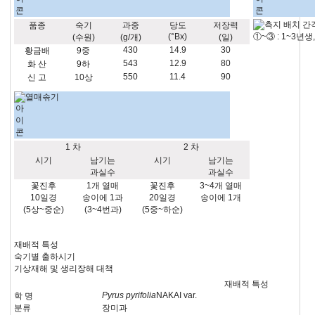
품종
숙기
과중
당도
저장력
(°Bx)
①~③ : 1~3년
(수원)
(g/개)
(일)
430
14.9
30
황금배
9중
543
12.9
80
화 산
9하
550
11.4
90
신 고
10상
열매솎기
1 차
2 차
시기
남기는
시기
남기는
과실수
과실수
꽃진후
1개 열매
꽃진후
3~4개 열매
10일경
송이에 1과
20일경
송이에 1개
(5상~중순)
(3~4번과)
(5중~하순)
재배적 특성
숙기별 출하시기
기상재해 및 생리장해 대책
재배적 특성
Pyrus pyrifolia
NAKAI var.
학 명
분류
장미과