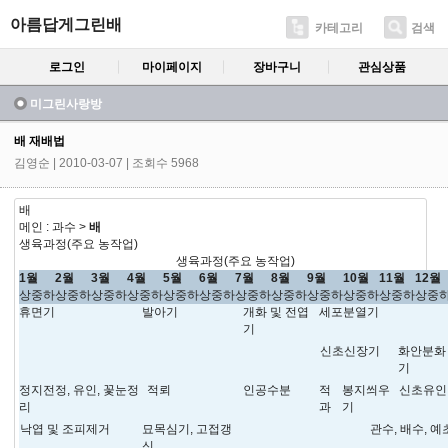
아름답게그린배
카테고리
검색
로그인
마이페이지
장바구니
관심상품
미그린사랑방
배 재배법
김영순
| 2010-03-07 | 조회수 5968
배
메인 : 과수 >
배
생육과정(주요 농작업)
생육과정(주요 농작업)
1월
2월
3월
4월
5월
6월
7월
8월
9월
10월
11월
12월
상
중
하
상
중
하
상
중
하
상
중
하
상
중
하
상
중
하
상
중
하
상
중
하
상
중
하
상
중
하
상
중
하
상
중
휴면기
발아기
개화 및 전엽
세포분열기
기
신초신장기
화안분화
기
정지전정, 유인, 꽃눈정
적뢰
인공수분
적
봉지씌우
신초유인
리
과
기
낙엽 및 조피제거
묘목심기, 고접갱
관수, 배수, 
신