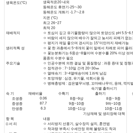
생육적온20 내외
생육온도(℃)
동해온도 휴면기-25~-30
동해온도 개화기 -1.7~-2.8
지온 (℃)
최고 26~27
최적 20
재배적지
ㅇ 토심이 깊고 유기물함량이 많으며 토양산도 pH 5.5~6.
ㅇ 바람이 세지 않으며 배수가 잘되고 늦서리 피해가 없는
ㅇ 평지가 제일 좋으며 경사지는 15°미만까지 재배가능
생리적특 성
ㅇ 꽃 한 과총에서 5~8개의 꽃이 밑에서 차례로 피어 올
ㅇ 꽃눈분화기는 6중순~8월이며 수분수를 20% 이상 섞어
품종의 수분수 필요
주요기술
ㅇ 인공수분에 의한 결실 및 품질향상 : 과중 증대 및 정형
ㅇ 점적관수 : 7~10일 간격 20~30㎜
ㅇ 열매솎기 : 3~4열매송이에 1과씩 남김
ㅇ 토양개량 : 심경, 유기물, 석회시용 등
ㅇ 병해충방제 : 검은별무늬병, 꼬마배나무이, 응애, 깍지
숙기별 출하시기
숙 기
재배비율
수확기
출하기
0.06
조생종
8중~9상
8중~ 9중
87.7
중생종
9중~10중
9하~10중
6.3
만생종
10중~11상
10중~11중
기상재해 및 생리장해 대책
항 목
내용
□ 서 리
ㅇ 서리방지 선풍기, 살수장치 설치, 훈연법
ㅇ 착과량 부족시 수세안정 위해 불량과도 착과